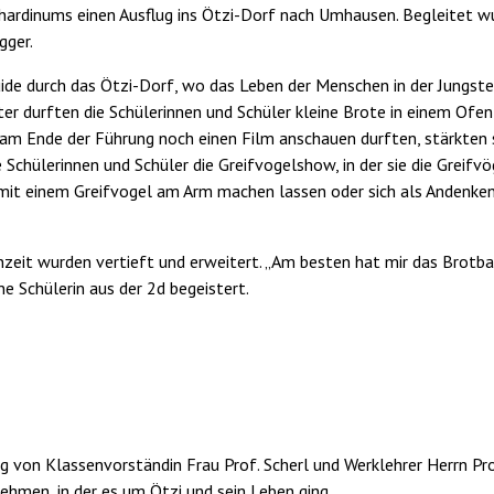
hardinums einen Ausflug ins Ötzi-Dorf nach Umhausen. Begleitet wu
gger.
uide durch das Ötzi-Dorf, wo das Leben der Menschen in der Jungste
ter durften die Schülerinnen und Schüler kleine Brote in einem Ofen 
 am Ende der Führung noch einen Film anschauen durften, stärkten si
Schülerinnen und Schüler die Greifvogelshow, in der sie die Greifv
mit einem Greifvogel am Arm machen lassen oder sich als Andenken
inzeit wurden vertieft und erweitert. „Am besten hat mir das Brotba
e Schülerin aus der 2d begeistert.
g von Klassenvorständin Frau Prof. Scherl und Werklehrer Herrn Pro
ehmen, in der es um Ötzi und sein Leben ging.