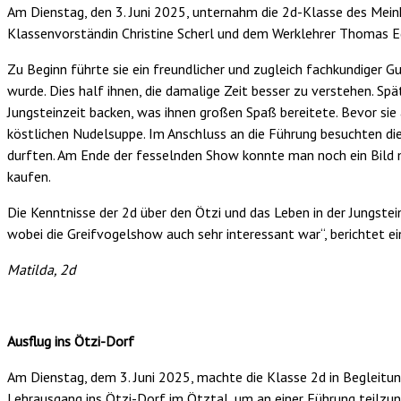
Am Dienstag, den 3. Juni 2025, unternahm die 2d-Klasse des Mein
Klassenvorständin Christine Scherl und dem Werklehrer Thomas E
Zu Beginn führte sie ein freundlicher und zugleich fachkundiger G
wurde. Dies half ihnen, die damalige Zeit besser zu verstehen. Spä
Jungsteinzeit backen, was ihnen großen Spaß bereitete. Bevor sie
köstlichen Nudelsuppe. Im Anschluss an die Führung besuchten die 
durften. Am Ende der fesselnden Show konnte man noch ein Bild 
kaufen.
Die Kenntnisse der 2d über den Ötzi und das Leben in der Jungste
wobei die Greifvogelshow auch sehr interessant war“, berichtet ein
Matilda, 2d
Ausflug ins Ötzi-Dorf
Am Dienstag, dem 3. Juni 2025, machte die Klasse 2d in Begleitun
Lehrausgang ins Ötzi-Dorf im Ötztal, um an einer Führung teilzun