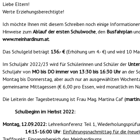
Liebe Eltern!
Werte Erziehungsberechtigte!
Ich möchte Ihnen mit diesem Schreiben noch einige Informationen
Hinweise zum
Ablauf der ersten Schulwoche
, den
Busfahrplan
un
www.meinhardinum.at
.
Das Schulgeld beträgt
136.- €
(Erhöhung um 4.- €) und wird 10 Mal
Im Schuljahr 2022/23 wird für Schülerinnen und Schüler der
Unter
Schuljahr von
MO bis DO immer von 13:30 bis 16:30 Uhr
an der S
Montag bis Donnerstag, aber auch nur an ausgewählten Wochentag
gemeinsame Mittagessen (€ 6,00 pro Essen, wird monatlich im Na
Die Leiterin der Tagesbetreuung ist Frau Mag. Martina Caf (
martin
Schulbeginn im Herbst 2022:
Montag, 12.09.2022:
Lehrerkonferenz Teil 1, Wiederholungsprüf
14:15-16:00 Uhr
:
Einführungsnachmittag für die (neue
Treffpunkt: Eingangsbereich des Meinhardinums