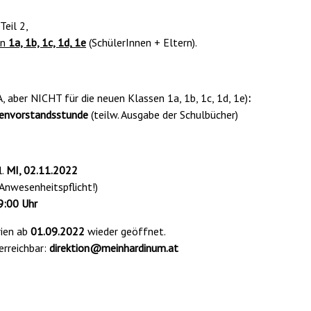
eil 2,
en
1a, 1b, 1c, 1d,
1e
(SchülerInnen + Eltern).
A, aber NICHT für die neuen Klassen 1a, 1b, 1c, 1d, 1e)
:
senvorstandsstunde
(teilw. Ausgabe der Schulbücher)
l.
MI, 02.11.2022
Anwesenheitspflicht!)
9:00 Uhr
rien ab
01.09.2022
wieder geöffnet.
 erreichbar:
direktion@meinhardinum.at