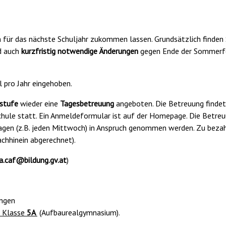
 für das nächste Schuljahr zukommen lassen. Grundsätzlich finden S
d auch
kurzfristig notwendige Änderungen
gegen Ende der Sommerfe
 pro Jahr eingehoben.
stufe
wieder eine
Tagesbetreuung
angeboten. Die Betreuung finde
chule statt. Ein Anmeldeformular ist auf der Homepage. Die Betre
en (z.B. jeden Mittwoch) in Anspruch genommen werden. Zu bezahl
chhinein abgerechnet).
a.caf@bildung.gv.at
)
ungen
) Klasse
5A
(Aufbaurealgymnasium).